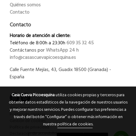
Quiénes somos
Contacto
Contacto
Horario de atención al cliente:
Teléfono de 8:00h a 23:30h
609 35 32 45
Contáctanos por
WhatsApp
24 h
info@casascuevapicoesquina.es
Calle Fuente Mejías, 43, Guadix 18500 (Granada) -
España
Casa Cueva Picoesquina
utiliza cookies propias y terceros para
obtener datos estadísticos de la navegación de nuestros usuarios
Aviso legal
y mejorar nuestros servicios. Puedes configurar tus preferencias a
Política de cookies
través del botón “Configurar” o obtener más información en
Gestión de cookies
nuestra
política de cookies
.
Política de privacidad
Declaración de accesibilidad