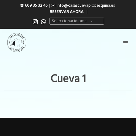
☎️
609 35 32 45
| ✉️
info@casascuevapicoesquina.es
RESERVAR AHORA
|
Seleccionar idioma
Cueva 1